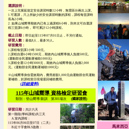
選課說明：
一次上完展延規定安全講習時數12小時，無需區分兩次上課。
1.可選課，只上所缺少的安全講習時數的課程，課程每堂課時
長為2小時。
2. 如果山域嚮導期效內已有上過課程6小時，則本次可自選課
程三堂課6小時， 即可累計12小時課程。
截止日期：
即日起至115年07月01日止，不另行通知。
研習人數：
最低8人，最多30人。
研習費用：
1.課程每堂課2小時 500元。
2.課程自選6小時1500元，期效內山域嚮導個人負擔500元。
(運動部全民運動署補助1000元)
3.課程全選12小時3000元，期效內山域嚮導個人負擔2,000
元。(運動部全民運動署補助1000元)
※山域嚮導身份需效期內，費用差額1,000元由運動部全民運動
署補助，於課程當日現場退回補助費用。
(詳細資料)
115年山域嚮導 資格檢定研習會
類別：登山嚮導/新訓 第301場次
(國家證照)
研習日期：
共計六天
第一階段(學科課程)共三天
A.室內課程：
115年06月06日至07日（二天）
馬來西亞
B.紅十字會BLS急救：