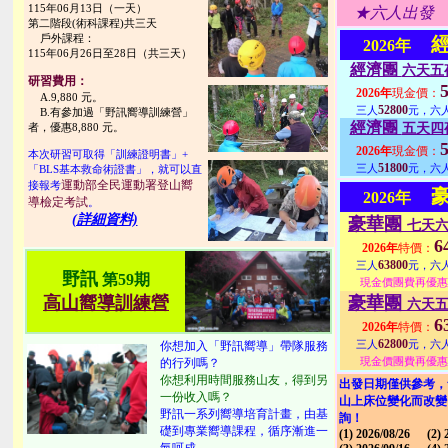
115年06月13日（一天）
★六人出
第二階段(術科課程)共三天
戶外課程：
2026年
115年06月26日至28日（共三天）
經濟團
六天五
研習費用：
2026年
現金價：
A.9,880 元。
52800
三人
元，六
B.有參加過「野訊嚮導訓練營」
經濟團
者，優惠8,880 元。
五天四
2026年
現金價：
本次研習可取得「訓練證明書」+
51800
三人
元，六
「BLS基本救命術證書」，就可以直
運動部全民運動署登山嚮
接報考
2026年
導檢定考試
。
(詳細資料)
豪華團
七天
6
2026年
特價：
63800
三人
元，六
野訊
第59期
現金價團費再優惠
高山嚮導訓練營
豪華團
六天
6
2026年
特價：
62800
三人
元，六
你想加入「野訊嚮導」帶隊服務
現金價團費再優惠
的行列嗎？
你想利用時間服務山友，得到另
出發日期僅供參考，
一份收入嗎？
山上床位變化而改變
野訊一系列嚮導培育計畫，由基
詢！
礎到專業嚮導課程，循序漸進一
(1) 2026/08/26
(2) 