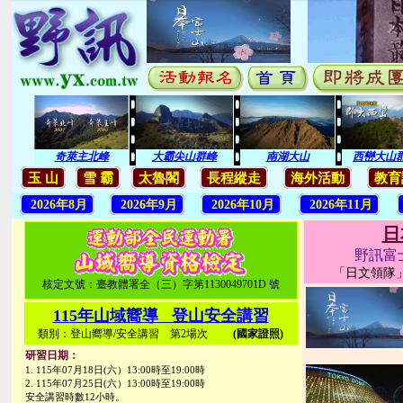
奇萊主北峰
大霸尖山群峰
南湖大山
西巒大山
玉 山
雪 霸
太魯閣
長程縱走
海外活動
教育
2026年8月
2026年9月
2026年10月
2026年11月
日
野訊富
「日文領隊
核定文號：臺教體署全（三）字第1130049701D 號
115年山域嚮導 登山安全講習
類別：登山嚮導/安全講習 第2場次
(國家證照)
研習日期：
1. 115年07月18日(六）13:00時至19:00時
2. 115年07月25日(六）13:00時至19:00時
安全講習時數12小時。