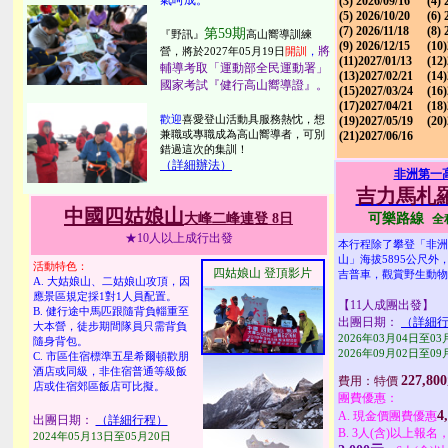
氣呵成。
(3) 2026/09/16
(4) 
(5) 2026/10/20
(6) 
(7) 2026/11/18
(8) 
第59期
『野訊』
高山嚮導訓練
(9) 2026/12/15
(10)
將
營，將於2027年05月19日
開訓
，
(11)2027/01/13
(12)
輔導考取「運動部全民運動署」
(13)2027/02/21
(14)
國家考試『健行高山嚮導證』。
(15)2027/03/24
(16)
(17)2027/04/21
(18)
歡迎
喜愛登山活動具服務熱忱，想
(19)2027/05/19
(20)
兼職或專職成為高山嚮導者，可別
(21)2027/06/16
錯過這次的集訓！
（詳細辦法）
非洲第一
吉力馬札
中國四姑娘山
大峰二峰連登 8日
可樂路線
全
★10人以上成行出發
本行程除了攀登「非洲
山」海拔5895公尺外
活動特色：
四姑娘山 登頂影片
吉普車，觀賞野生動物
A. 大姑娘山、二姑娘山攻頂，因
應景區規定採1對1人員配置。
【11人成團出發】
B. 健行途中馬匹跟隨背負輜重至
出團日期：
（詳細
大本營，徒步期間隊員只需背負
2026年03月04日至03
隨身背包。
2026年09月02日至09
C. 市區住宿標準五星希爾頓歡朋
酒店或同級，非住宿普通等級飯
227,80
費用：特價
店或住宿郊區飯店可比擬。
團費優惠：
4
A. 現金價團費優惠
出團日期：
（詳細行程）
B. 3人(含)以上報
2024年05月13日至05月20日