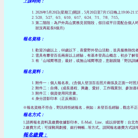
上
課時間：
2026年5月20日(星期三)開訓，5月20日至7月15日晚上19:00-
5/20、5/27、6/3、6/10、6/17、6/24、7/1、7/8、7/15。
第二階段：為戶外高山實務見習階段，假日或平日需配合個人時
狀況再延長6個月)
報名資格：
歡迎20歲以上，60歲以下，喜愛野外登山活動，並具服務熱忱
需具有攀登百岳兩座以上經驗，有基本登高山概念，初步了解
有「山域嚮導證」最好，或無山域嚮導證，意願跟隨「野訊訓
報名資料：
附件一：個人報名表。(含個人登頂百岳照片兩張及正面一吋照片
附件二：自傳。(成長過程、興趣、愛好、工作職業別、參加過
附件三：個資使用同意書。
身分證影印本（正反兩面）
※報名資格不符合，野訊得拒絕報名，例如：未登百岳經驗，觀念不正確.
報名方式：
1.請將報名資料及繳費收據影印本。E-Mail、Line、或以掛號寄：台北
2.繳費方式：可採郵局劃撥、銀行轉帳...等方式。請閱報名繳費方式說
報名繳費：