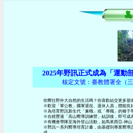
2025年野訊正式成為「運
核定文號：臺教體署全（三）字第
你嚮往野外大自然的生活嗎？你喜歡結交更多朋
※歡迎「軍公教」國軍退役、退休人員，體能良
※為培育野訊新生代「兼職」或「專職」的種子
※在經歷過「高山嚮導訓練營」結訓後，即可成
※有機會帶隊至海外登山活動，如馬來西亞-神山，
※野訊一系列嚮導培育計畫，由基礎到專業嚮導
成。