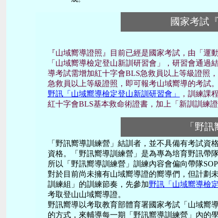
國家考試
『山域嚮導證照』目前已經是國家考試，由「運
「山域嚮導檢定登山新訓研習會」，研習會通過
導考試需增加紅十字會BLS急救員以上等級證照
急救員以上等級證照，即可報考山域嚮導的考試
野訊「山域嚮導檢定登山新訓研習會」
，訓練課程
紅十字會BLS基本救命術證書，加上「新訓訓練
「野訊
「野訊嚮導訓練營」結訓者，並不具備有考試資
資格。「野訊嚮導訓練營」是為專為培育野訊帶
所以「野訊嚮導訓練營」訓練內容會偏向帶隊SO
對於目前尚未擁有山域嚮導證的嚮導們，但計劃未
訓練組」的訓練節奏，先參加
野訊「山域嚮導檢
考取登山山域嚮導證。
野訊嚮導以考取教育部體育署國家考試「山域嚮
的方式，來輔導每一期「野訊嚮導訓練營」內的