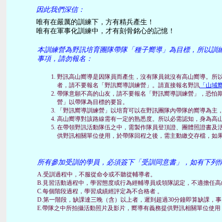
因此我們深信：
唯有在嚴厲的訓練下，方有精兵產生！
唯有在軍事化訓練中，才有刻骨銘心的記憶！
本訓練營為野訊培育團隊帶隊「種子嚮導」為目標，所以訓
事項，請勿報名：
野訊高山嚮導是因隊員而產生，沒有隊員就沒有高山嚮導。所
者，請不要報名「野訊嚮導訓練營」。請直接報名野訊
「山域
帶隊意願不高的山友，請不要報名「野訊嚮導訓練營」，恐怕
營」以帶隊為目標的要旨。
「野訊嚮導訓練營」以培育可以在野訊團隊內帶隊的嚮導為主
高山嚮導對該路線需有一定的熟悉度。所以必需認知，身為高
在帶領野訊活動隊伍之中，需製作隊員登頂證、團體照證書及
供野訊相關單位使用，於帶隊回程之後，需主動繳交存檔，如
所有參加受訓的學員，必須簽下「受訓同意書」，如有下列
A.受訓過程中，不服從命令或不聽從輔導者。
B.見習活動過程中，學習態度或行為經輔導員或領隊認定，不適擔任高
C.每個階段過程，學習成績經評定為不合格者 。
D.第一階段，缺課達三晚（含）以上者，遲到超過30分鐘即算缺課，
E.帶隊之中所拍攝活動照片及影片，嚮導有義務提供野訊相關單位使