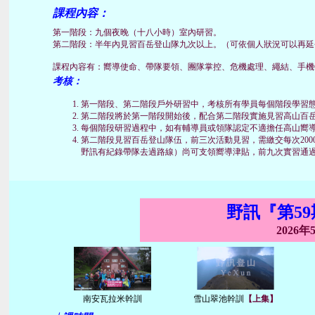
課程內容：
第一階段：九個夜晚（十八小時）室內研習。
第二階段：半年內見習百岳登山隊九次以上。（可依個人狀況可以再延
課程內容有：嚮導使命、帶隊要領、團隊掌控、危機處理、繩結、手機
考核：
第一階段、第二階段戶外研習中，考核所有學員每個階段學習
第二階段將於第一階段開始後，配合第二階段實施見習高山百
每個階段研習過程中，如有輔導員或領隊認定不適擔任高山嚮
第二階段見習百岳登山隊伍，前三次活動見習，需繳交每次20
野訊有紀錄帶隊去過路線）尚可支領嚮導津貼，前九次實習通
野訊『第5
2026
南安瓦拉米幹訓
雪山翠池幹訓
【上集】