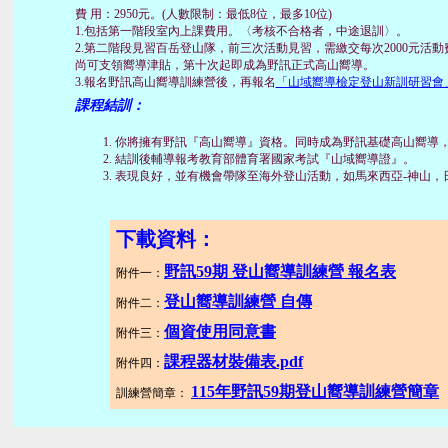
費 用：2950元。(人數限制：最低8位，最多10位)
1.包括第一階段室內上課費用。〈考核不合格者，中途退訓〉。
2.第二階段見習百岳登山隊，前三次活動見習，需繳交每次2000元
尚可支領嚮導津貼，第十次起即成為野訊正式高山嚮導。
3.報名野訊高山嚮導訓練營後，再報名
「山域嚮導檢定登山新訓研習會
課程結訓：
你將擁有野訊『高山嚮導』資格。同時成為野訊基礎高山嚮導
結訓後輔導報考教育部體育署國家考試『山域嚮導證』。
表現良好，並有機會帶隊至海外登山活動，如馬來西亞-神山，日本
下載資料：
野訊59期 登山嚮導訓練營 報名表
附件一：
登山嚮導訓練營 自傳
附件二：
個資使用同意書
附件三：
課程器材裝備表.pdf
附件四：
115年野訊59期登山嚮導訓練營簡章
訓練營簡章：