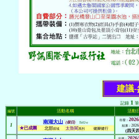
建議
1
記錄
筆
活動名稱
活動
編號
2026
出發：
南湖大山
(假日)
Ta02-a
1
2026
結束：
★已成團
北部
太魯閣
健腳健行
區域
系列
(四天四
2026/
出發：