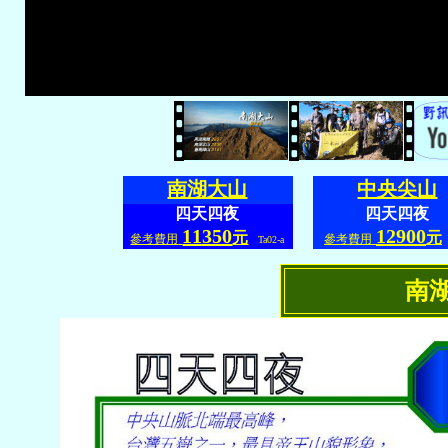
南湖大山
中央尖山
四天四夜
四天四夜
11350
12900
元
元
參考費用
參考費用
Ta02-a
南