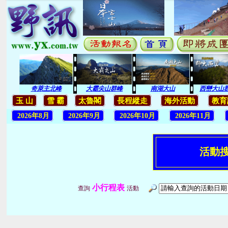
奇萊主北峰
大霸尖山群峰
南湖大山
西巒大山
玉 山
雪 霸
太魯閣
長程縱走
海外活動
教育
2026年8月
2026年9月
2026年10月
2026年11月
活動
小行程表
查詢
活動