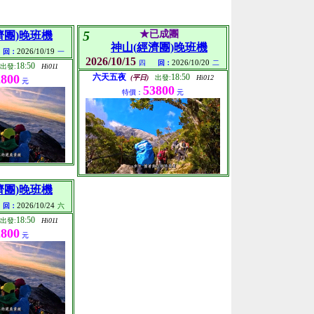
鈴鳴閂山
9月24-27日
屏風山
9月24-27日
5
★已成團
濟團)晚班機
玉山前五峰
9月29-10/2日
神山(經濟團)晚班機
2026/10/19
回：
一
合歡山五座
10月2-5日
2026/10/15
2026/10/20
四
回：
二
18:50
出發:
Hi011
能高安東軍縱走
10月6-13日
2800
六天五夜
18:50
(平日)
出發:
Hi012
元
干卓萬下武界縱走
10月6-11日
53800
特價：
元
志佳陽
10月9-10日
加羅湖
10月9-10日
玉山群峰
10月13-18日
雪山主東峰
10月15-17日
南二段
10月19-27日
新康橫段縱走
10月20-27日
濟團)晚班機
神山六天五夜(經濟團)
10月20-25日
神山七天六夜(豪華團)
10月20-226日
2026/10/24
回：
六
大劍小劍
10月21-25日
18:50
出發:
Hi011
2800
聖稜線1型縱走
10月21-26日
元
畢祿羊頭山
10月23-25日
南三段縱走
11月1-11日
神山六天五夜(經濟團)
11月4-9日
合歡山四座
11月6-8日
神山七天六夜(豪華團)
11月18-23日