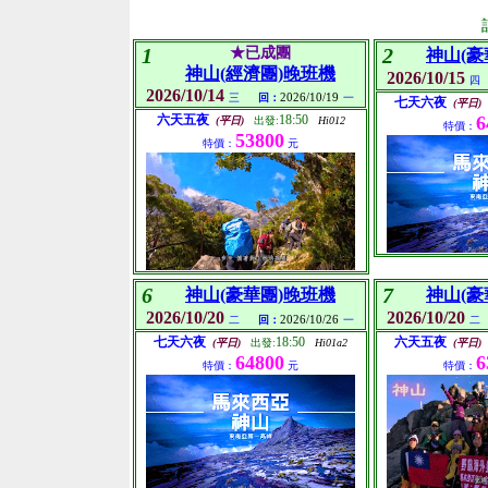
1
2
★已成團
神山(豪
神山(經濟團)晚班機
2026/10/15
四
2026/10/14
2026/10/19
三
回：
一
七天六夜
(平日)
六天五夜
18:50
6
(平日)
出發:
Hi012
特價：
53800
特價：
元
6
7
神山(豪華團)晚班機
神山(豪
2026/10/20
2026/10/20
2026/10/26
二
回：
一
二
七天六夜
18:50
六天五夜
(平日)
出發:
Hi01a2
(平日)
64800
6
特價：
元
特價：