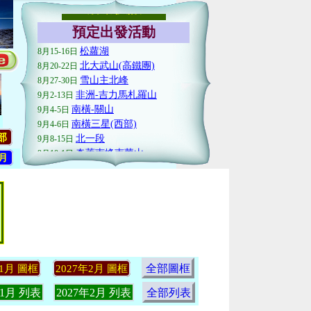
活動快訊
<
>
預定出發活動
松蘿湖
8月15-16日
北大武山(高鐵團)
8月20-22日
雪山主北峰
8月27-30日
非洲-吉力馬札羅山
9月2-13日
南橫-關山
9月4-5日
南橫三星(西部)
9月4-6日
北一段
9月8-15日
部
奇萊南峰南華山
9月10-1日
2月
白姑大山
9月10-13日
神山六天五夜(經濟團)
9月16-21日
神山七天六夜(豪華團)
9月16-22日
嘉明湖火車團(住嘉明湖)
9月17-20日
南一段(關山、卑南主山)
9月17-23日
玉山主峰
9月17-19日
小關山神池
9月18-20日
南橫三星(西部)
9月18-20日
全部圖框
年1月 圖框
2027年2月 圖框
志佳陽
9月19-20日
年1月 列表
2027年2月 列表
全部列表
玉山主峰
9月20-22日
大霸尖山
9月23-26日