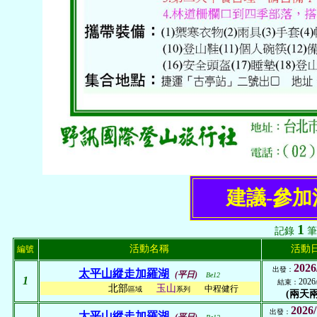
建議-參
1
記錄
筆
活動名稱
活動
編號
2026
出發：
太平山縱走加羅湖
(平日)
Be12
1
2026
結束：
北部
玉山
中程健行
區域
系列
(兩天兩
2026/
出發：
太平山縱走加羅湖