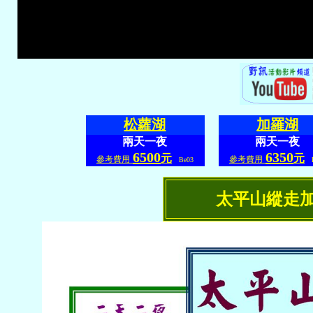
松蘿湖
加羅湖
兩天一夜
兩天一夜
6500
6350
元
元
參考費用
參考費用
Be03
B
太平山縱走