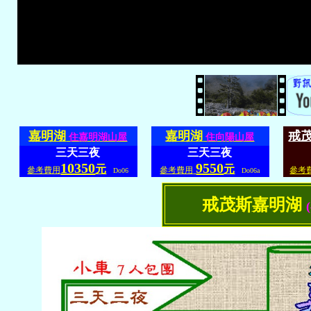
嘉明湖
嘉明湖
戒
住嘉明湖山屋
住向陽山屋
三天三夜
三天三夜
10350
9550
元
元
參考費用
參考費用
參考
Do06
Do06a
戒茂斯嘉明湖