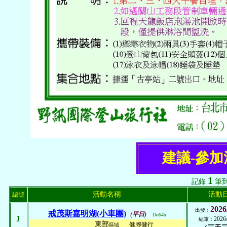
建議-參
1
記錄
筆
活動名稱
活動
編號
2026
出發：
戒茂斯嘉明湖(小車團)
(平日)
Do04a
1
2026
結束：
東部
健腳健行
區域