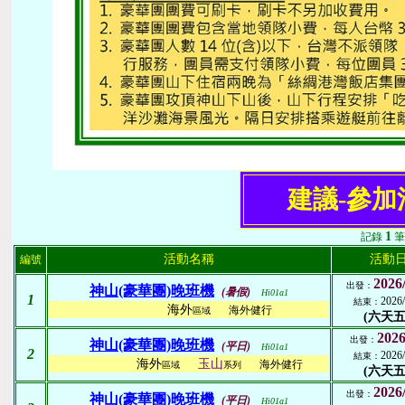
建議-參加
1
記錄
筆
活動名稱
活動
編號
2026
出發：
神山(豪華團)晚班機
(暑假)
Hi01a1
1
2026/
結束：
海外
海外健行
區域
(六天五
2026
出發：
神山(豪華團)晚班機
(平日)
Hi01a1
2
2026/
結束：
海外
玉山
海外健行
區域
系列
(六天五
2026
出發：
神山(豪華團)晚班機
(平日)
Hi01a1