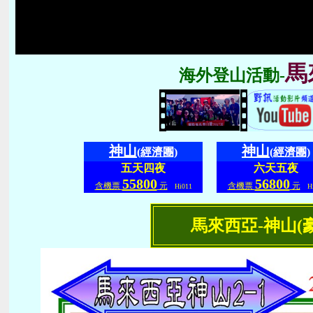
馬
海外登山活動-
神山
神山
(經濟團)
(經濟團)
五天四夜
六天五夜
55800
56800
含機票
元
含機票
元
Hi011
Hi
馬來西亞-神山(