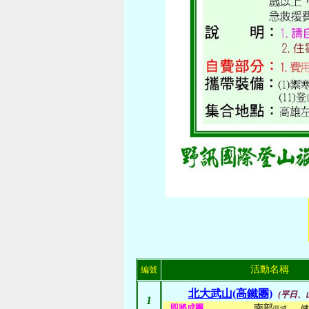
活動名稱
編號
北大武山(高鐵團)
(平日、
1
即將成團
南部
健
區域