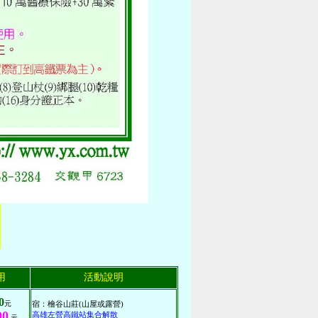
用
活動說明
0
元
宿：檜谷山莊(山屋或露營)
00
高雄左營高鐵站集合解散
元