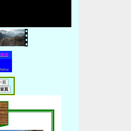
團
春節
a01a1