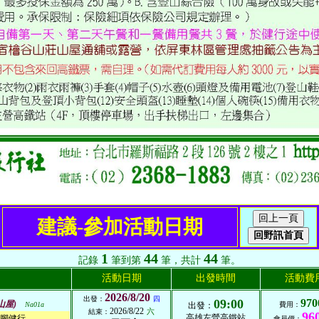
建議-參加活動日期
1
44
44
記錄
筆到第
筆，共計
筆。
活動日期
出發時間
活動費
2026/8/20
出發：
四
09:00
970
山屋)
Na01a
出發：
費用：
2026/8/22
六
結束：
96
高雄左營高鐵站
腳健行
會員價：