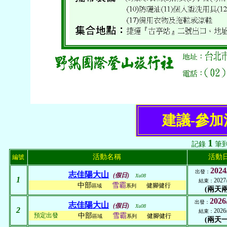
建議-參
1
記錄
筆
活動名稱
活動
編號
2024
出發：
志佳陽大山
(假日)
Xu08
1
2027
結束：
中部
雪霸
健腳健行
區域
系列
(兩天兩
2026
出發：
志佳陽大山
(假日)
Xu08
2
2026
結束：
預定出發
中部
雪霸
健腳健行
區域
系列
(兩天一