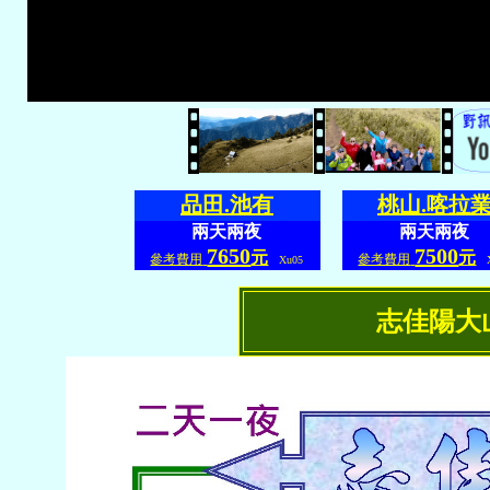
品田.池有
桃山.喀拉
兩天兩夜
兩天兩夜
7650
7500
元
元
參考費用
參考費用
Xu05
X
志佳陽大