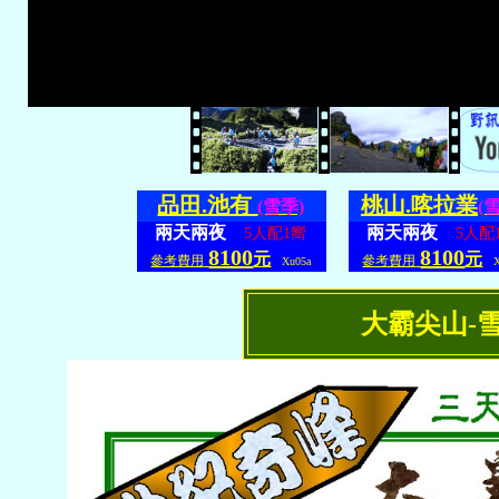
品田.池有
桃山.喀拉業
(雪季)
(
兩天兩夜
兩天兩夜
5人配1嚮
5人配
8100
8100
元
元
參考費用
參考費用
Xu05a
X
大霸尖山-