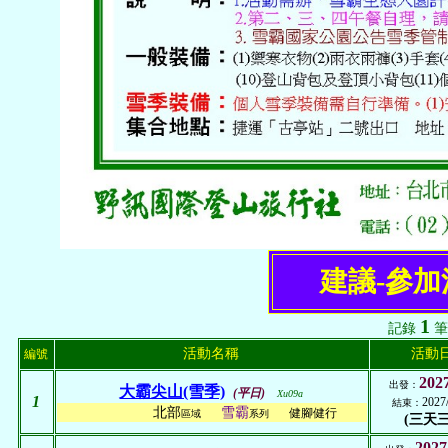
建議-參
1
記錄
筆
活動名稱
活動
編號
2027
出發：
大霸尖山(雪季)
(平日)
Xu09a
1
2027
結束：
北部
雪霸
健腳健行
區域
系列
(三天三
2027