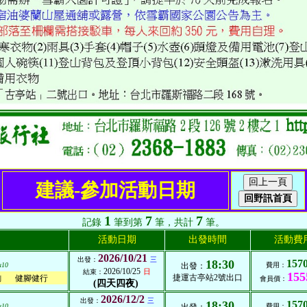
建議-參加活動日期
1
7
7
記錄
筆到第
筆，共計
筆。
活動日期
出發時間
活動費
2026/10/21
出發：
三
18:30
157
u10
出發：
費用：
2026/10/25
日
結束：
155
捷運古亭站2號出口
健腳健行
列
會員價：
(四天四夜)
2026/12/2
出發：
三
18:30
157
u10
費用：