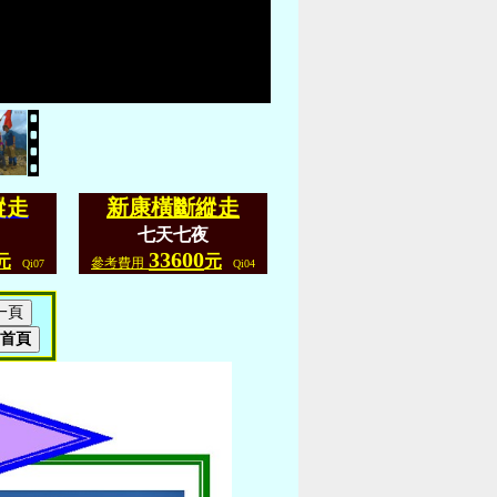
縱走
新康橫斷縱走
七天七夜
33600
元
元
參考費用
Qi07
Qi04