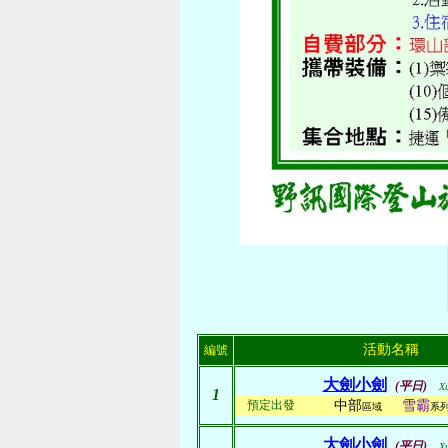
活動名稱
編號
大劍小劍
(平日)
X
1
預定出發
中部
雪霸
區域
系
大劍小劍
(平日)
X