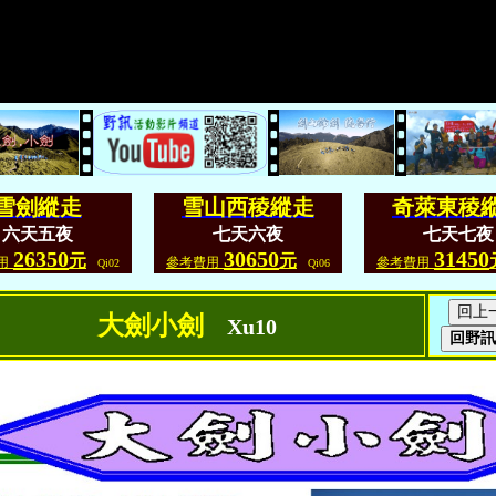
雪劍縱走
雪山西稜縱走
奇萊東稜
六天五夜
七天六夜
七天七夜
26350
30650
31450
元
元
用
參考費用
參考費用
Qi02
Qi06
大劍小劍
Xu10